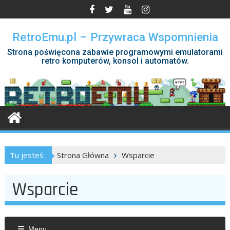
Skip
to
content
RetroEmu.pl – Przywraca Wspomnienia
Strona poświęcona zabawie programowymi emulatorami
retro komputerów, konsol i automatów.
Tu jesteś :
Strona Główna
Wsparcie
Wsparcie
Menu