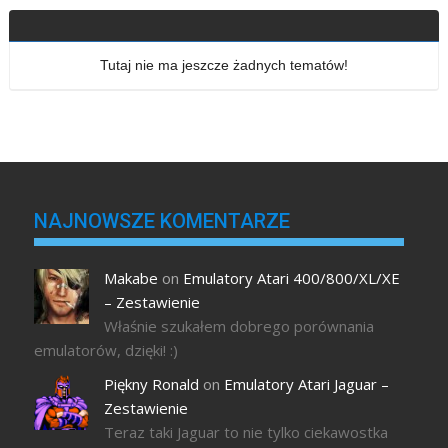
Tutaj nie ma jeszcze żadnych tematów!
NAJNOWSZE KOMENTARZE
Makabe
on
Emulatory Atari 400/800/XL/XE
– Zestawienie
Właśnie szukałem dobrego porównania
emulatorów, dzięki! :)
Piękny Ronald
on
Emulatory Atari Jaguar –
Zestawienie
Teraz taki Jaguar to nie tylko ciekawostka