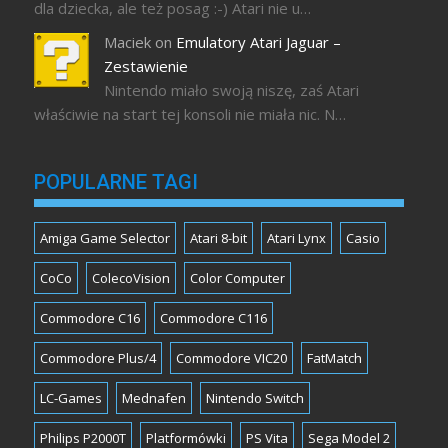
dla dziecka, ale też posag :-) Atari nie u…
Maciek
on
Emulatory Atari Jaguar –
Zestawienie
Nintendo miało swoją niszę, zaś Atari
właściwie na start tej konsoli nie miała nic. N…
POPULARNE TAGI
Amiga Game Selector
Atari 8-bit
Atari Lynx
Casio
CoCo
ColecoVision
Color Computer
Commodore C16
Commodore C116
Commodore Plus/4
Commodore VIC20
FatMatch
LC-Games
Mednafen
Nintendo Switch
Philips P2000T
Platformówki
PS Vita
Sega Model 2