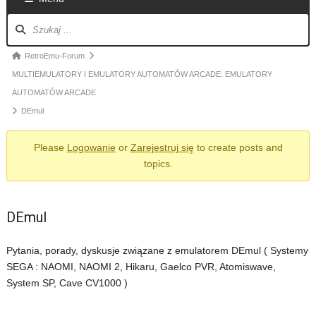
Nawigacja
po
forum
Ścieżka
RetroEmu-Forum
forum
MULTIEMULATORY I EMULATORY AUTOMATÓW ARCADE: EMULATORY
-
AUTOMATÓW ARCADE
jesteś
DEmul
tutaj:
Please
Logowanie
or
Zarejestruj się
to create posts and
topics.
DEmul
Pytania, porady, dyskusje związane z emulatorem DEmul ( Systemy
SEGA : NAOMI, NAOMI 2, Hikaru, Gaelco PVR, Atomiswave,
System SP, Cave CV1000 )