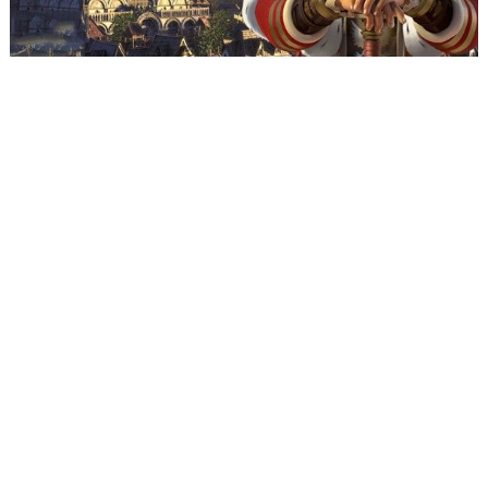
Nazwa Użytkownika lub E-mail
*
Hasło
*
Nie wylogowuj mnie
Zarejestruj się
Nie pamiętasz swojego hasła?