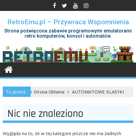
Skip
to
content
RetroEmu.pl – Przywraca Wspomnienia
Strona poświęcona zabawie programowymi emulatorami
retro komputerów, konsol i automatów.
Tu jesteś :
Strona Główna
AUTOMATOWE KLASYKI
Nic nie znaleziono
Wygląda na to, że w tej kategorii jeszcze nie ma żadnych