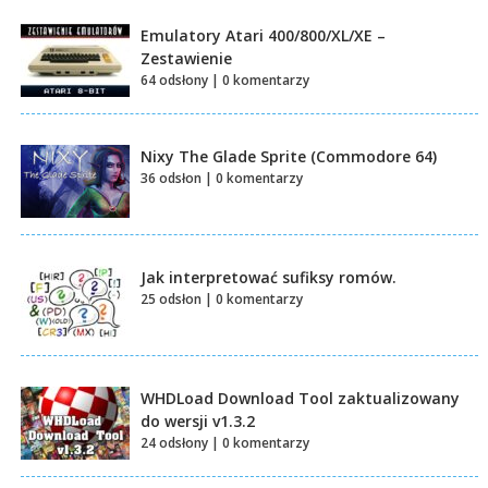
Emulatory Atari 400/800/XL/XE –
Zestawienie
64 odsłony
|
0 komentarzy
Nixy The Glade Sprite (Commodore 64)
36 odsłon
|
0 komentarzy
Jak interpretować sufiksy romów.
25 odsłon
|
0 komentarzy
WHDLoad Download Tool zaktualizowany
do wersji v1.3.2
24 odsłony
|
0 komentarzy