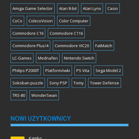
Amiga Game Selector
Atari 8-bit
Atari Lynx
Casio
CoCo
ColecoVision
Color Computer
Commodore C16
Commodore C116
Commodore Plus/4
Commodore VIC20
FatMatch
LC-Games
Mednafen
Nintendo Switch
Philips P2000T
Platformówki
PS Vita
Sega Model 2
Sokoban puzzle
Sony PSP
Tomy
Tower Defense
TRS-80
WonderSwan
NOWI UŻYTKOWNICY
Kamko