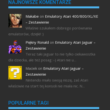
NAJNOWSZE KOMENTARZE
Makabe
on
Emulatory Atari 400/800/XL/XE
– Zestawienie
Właśnie szukałem dobrego porównania
emulatorów, dzięki! :)
Piękny Ronald
on
Emulatory Atari Jaguar –
Zestawienie
Teraz taki Jaguar to nie tylko ciekawostka
dla dziecka, ale też posag :-) Atari nie u…
Maciek
on
Emulatory Atari Jaguar –
Zestawienie
Nintendo miało swoją niszę, zaś Atari
właściwie na start tej konsoli nie miała nic. N…
POPULARNE TAGI