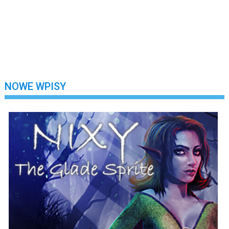
Nie wylogowuj mnie
Zarejestruj się
Nie pamiętasz swojego hasła?
NOWE WPISY