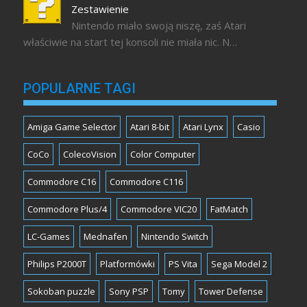
Zestawienie
Nintendo miało swoją niszę, zaś Atari
właściwie na start tej konsoli nie miała nic. N…
POPULARNE TAGI
Amiga Game Selector
Atari 8-bit
Atari Lynx
Casio
CoCo
ColecoVision
Color Computer
Commodore C16
Commodore C116
Commodore Plus/4
Commodore VIC20
FatMatch
LC-Games
Mednafen
Nintendo Switch
Philips P2000T
Platformówki
PS Vita
Sega Model 2
Sokoban puzzle
Sony PSP
Tomy
Tower Defense