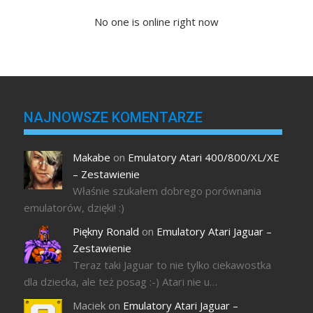
No one is online right now
NAJNOWSZE KOMENTARZE
Makabe
on
Emulatory Atari 400/800/XL/XE
– Zestawienie
Właśnie szukałem dobrego porównania
emulatorów, dzięki! :)
Piękny Ronald
on
Emulatory Atari Jaguar –
Zestawienie
Teraz taki Jaguar to nie tylko ciekawostka
dla dziecka, ale też posag :-) Atari nie u…
Maciek
on
Emulatory Atari Jaguar –