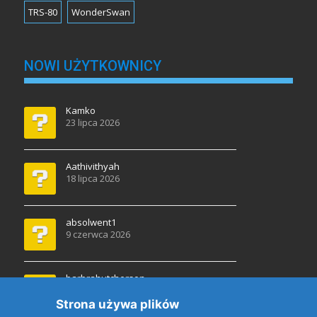
TRS-80
WonderSwan
NOWI UŻYTKOWNICY
Kamko
23 lipca 2026
Aathivithyah
18 lipca 2026
absolwent1
9 czerwca 2026
barbrahutcherson
30 kwietnia 2026
Strona używa plików