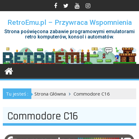
Skip
to
content
RetroEmu.pl – Przywraca Wspomnienia
Strona poświęcona zabawie programowymi emulatorami
retro komputerów, konsol i automatów.
Tu jesteś :
Strona Główna
Commodore C16
Commodore C16