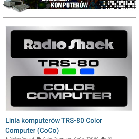
Linia komputerów TRS-80 Color
Computer (CoCo)
Piękny Ronald
Color Computer
,
CoCo
,
TRS-80
(0)