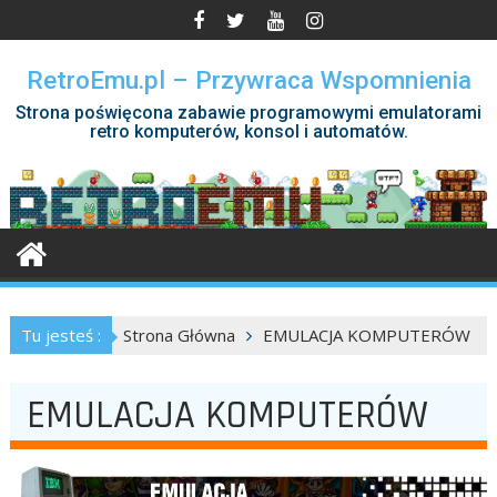
Skip
to
content
RetroEmu.pl – Przywraca Wspomnienia
Strona poświęcona zabawie programowymi emulatorami
retro komputerów, konsol i automatów.
Tu jesteś :
Strona Główna
EMULACJA KOMPUTERÓW
EMULACJA KOMPUTERÓW