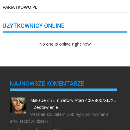
VARIATKOWO.PL
UŻYTKOWNICY ONLINE
No one is online right now
NAJNOWSZE KOMENTARZE
Makabe
on
Emulatory Atari 400/800/XL/XE
– Zestawienie
Właśnie szukałem dobrego porównania
emulatorów, dzięki! :)