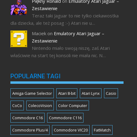
Piękny Ronald
on
Emulatory Atari Jaguar –
Zestawienie
Teraz taki Jaguar to nie tylko ciekawostka
dla dziecka, ale też posag :-) Atari nie u…
Maciek
on
Emulatory Atari Jaguar –
Zestawienie
Nintendo miało swoją niszę, zaś Atari
właściwie na start tej konsoli nie miała nic. N…
POPULARNE TAGI
Amiga Game Selector
Atari 8-bit
Atari Lynx
Casio
CoCo
ColecoVision
Color Computer
Commodore C16
Commodore C116
Commodore Plus/4
Commodore VIC20
FatMatch