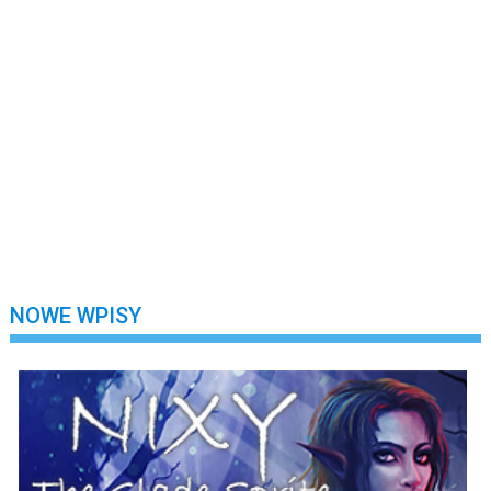
Hasło
*
Nie wylogowuj mnie
Zarejestruj się
Nie pamiętasz swojego hasła?
NOWE WPISY