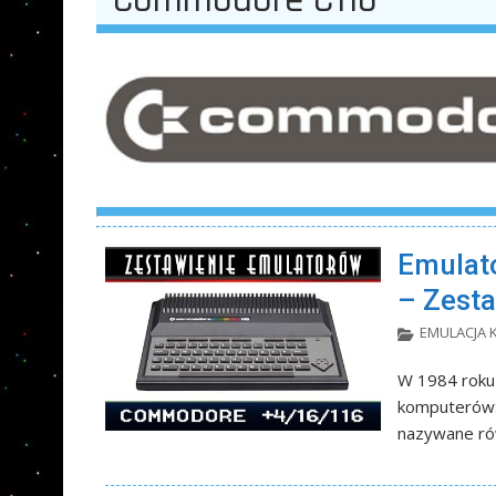
Emulat
– Zesta
EMULACJA
W 1984 roku
komputerów:
nazywane rów