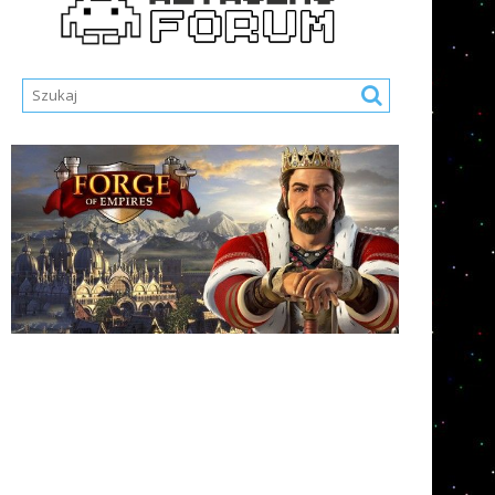
Nazwa Użytkownika lub E-mail
*
Hasło
*