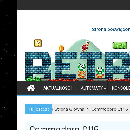
Skip
to
content
Strona poświęcon
AKTUALNOŚCI
AUTOMATY
KONSOL
Tu jesteś :
Strona Główna
Commodore C116
Commodore C116