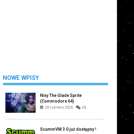
Nie wylogowuj mnie
Zarejestruj się
Nie pamiętasz swojego hasła?
NOWE WPISY
Nixy The Glade Sprite
(Commodore 64)
28 czerwca 2026
(0)
ScummVM 3.0 już dostępny !