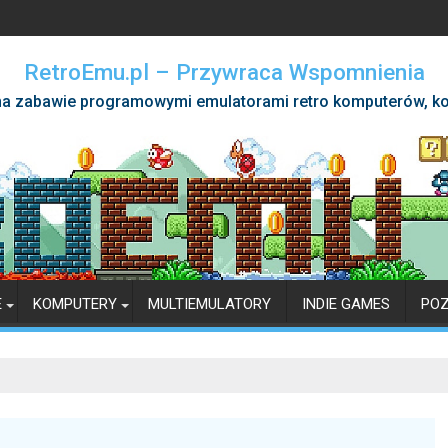
RetroEmu.pl – Przywraca Wspomnienia
a zabawie programowymi emulatorami retro komputerów, ko
E
KOMPUTERY
MULTIEMULATORY
INDIE GAMES
PO