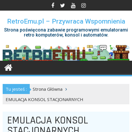
Skip
to
content
RetroEmu.pl – Przywraca Wspomnienia
Strona poświęcona zabawie programowymi emulatorami
retro komputerów, konsol i automatów.
Tu jesteś :
Strona Główna
EMULACJA KONSOL STACJONARNYCH
EMULACJA KONSOL
STACJONARNYCH