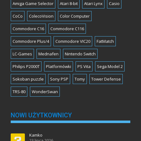
Amiga Game Selector
Atari 8-bit
Atari Lynx
Casio
CoCo
ColecoVision
Color Computer
Commodore C16
Commodore C116
Commodore Plus/4
Commodore VIC20
FatMatch
LC-Games
Mednafen
Nintendo Switch
Philips P2000T
Platformówki
PS Vita
Sega Model 2
Sokoban puzzle
Sony PSP
Tomy
Tower Defense
TRS-80
WonderSwan
NOWI UŻYTKOWNICY
Kamko
23 lipca 2026