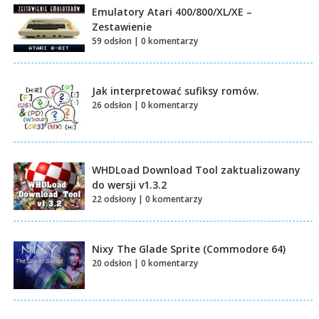
Emulatory Atari 400/800/XL/XE –
Zestawienie
59 odsłon
|
0 komentarzy
Jak interpretować sufiksy romów.
26 odsłon
|
0 komentarzy
WHDLoad Download Tool zaktualizowany
do wersji v1.3.2
22 odsłony
|
0 komentarzy
Nixy The Glade Sprite (Commodore 64)
20 odsłon
|
0 komentarzy