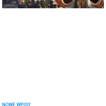
Nazwa Użytkownika lub E-mail
*
Hasło
*
Nie wylogowuj mnie
Zarejestruj się
Nie pamiętasz swojego hasła?
NOWE WPISY