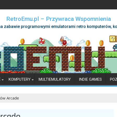
RetroEmu.pl – Przywraca Wspomnienia
a zabawie programowymi emulatorami retro komputerów, ko
E
KOMPUTERY
MULTIEMULATORY
INDIE GAMES
PO
tów Arcade
rcade