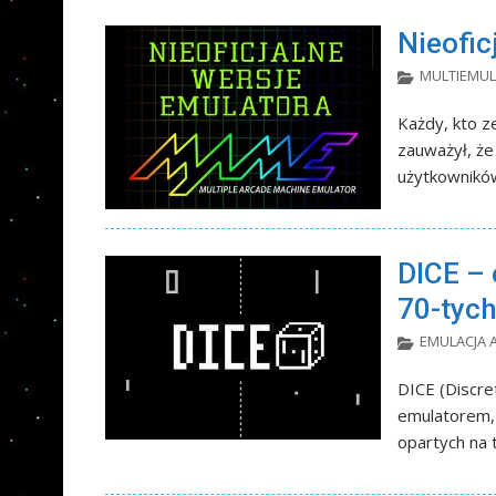
Nieofi
MULTIEMU
Każdy, kto z
zauważył, że
użytkowników
DICE – 
70-tych
EMULACJA
DICE (Discre
emulatorem, 
opartych na 