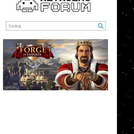
Nazwa Użytkownika lub E-mail
*
Hasło
*