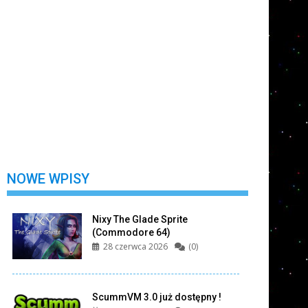
Nie wylogowuj mnie
Zarejestruj się
Nie pamiętasz swojego hasła?
NOWE WPISY
Nixy The Glade Sprite
(Commodore 64)
28 czerwca 2026
(0)
ScummVM 3.0 już dostępny !