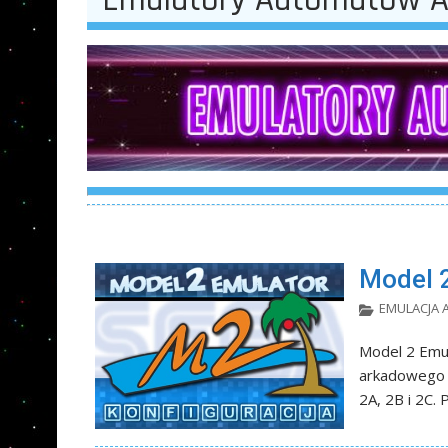
Model 2
EMULACJA
Model 2 Emul
arkadowego 
2A, 2B i 2C. P