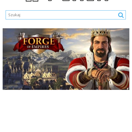
Nazwa Użytkownika lub E-mail
*
Hasło
*