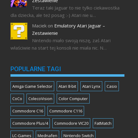
Zestawienie
Teraz taki Jaguar to nie tylko ciekawostka
dla dziecka, ale też posag :-) Atari nie u…
Maciek
on
Emulatory Atari Jaguar –
Zestawienie
Nintendo miało swoją niszę, zaś Atari
właściwie na start tej konsoli nie miała nic. N…
POPULARNE TAGI
Amiga Game Selector
Atari 8-bit
Atari Lynx
Casio
CoCo
ColecoVision
Color Computer
Commodore C16
Commodore C116
Commodore Plus/4
Commodore VIC20
FatMatch
LC-Games
Mednafen
Nintendo Switch