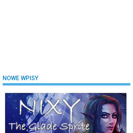
Nie wylogowuj mnie
Zarejestruj się
Nie pamiętasz swojego hasła?
NOWE WPISY