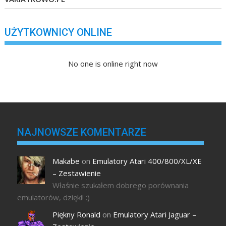
UŻYTKOWNICY ONLINE
No one is online right now
NAJNOWSZE KOMENTARZE
Makabe
on
Emulatory Atari 400/800/XL/XE
– Zestawienie
Właśnie szukałem dobrego porównania
emulatorów, dzięki! :)
Piękny Ronald
on
Emulatory Atari Jaguar –