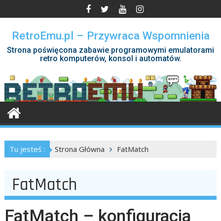
Skip
to
content
RetroEmu.pl – Przywraca Wspomnienia
Strona poświęcona zabawie programowymi emulatorami
retro komputerów, konsol i automatów.
Tu jesteś :
Strona Główna
FatMatch
FatMatch
FatMatch – konfiguracja