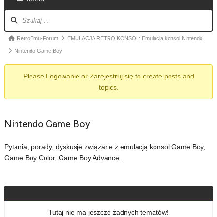
Nawigacja
po
forum
Ścieżka
RetroEmu-Forum
EMULACJA RETRO KONSOL: Emulacja konsol Nintendo
forum
Nintendo Game Boy
-
Please
Logowanie
or
Zarejestruj się
to create posts and
jesteś
topics.
tutaj:
Nintendo Game Boy
Pytania, porady, dyskusje związane z emulacją konsol Game Boy,
Game Boy Color, Game Boy Advance.
Tutaj nie ma jeszcze żadnych tematów!