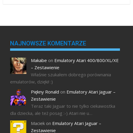
NAJNOWSZE KOMENTARZE
Makabe
on
Emulatory Atari 400/800/XL/XE
– Zestawienie
Właśnie szukałem dobrego porównania
emulatorów, dzięki! :)
Piękny Ronald
on
Emulatory Atari Jaguar –
Zestawienie
Teraz taki Jaguar to nie tylko ciekawostka
dla dziecka, ale też posag :-) Atari nie u…
Maciek
on
Emulatory Atari Jaguar –
Zestawienie