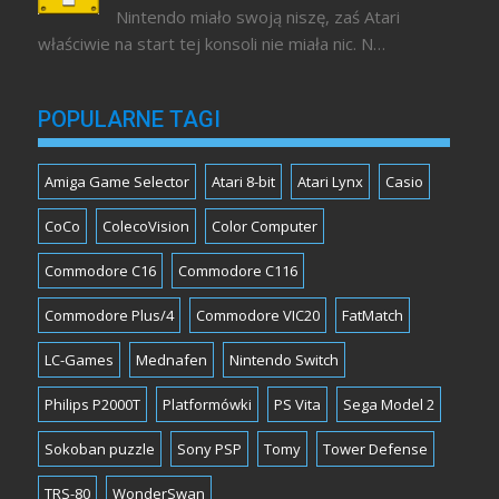
Nintendo miało swoją niszę, zaś Atari
właściwie na start tej konsoli nie miała nic. N…
POPULARNE TAGI
Amiga Game Selector
Atari 8-bit
Atari Lynx
Casio
CoCo
ColecoVision
Color Computer
Commodore C16
Commodore C116
Commodore Plus/4
Commodore VIC20
FatMatch
LC-Games
Mednafen
Nintendo Switch
Philips P2000T
Platformówki
PS Vita
Sega Model 2
Sokoban puzzle
Sony PSP
Tomy
Tower Defense
TRS-80
WonderSwan