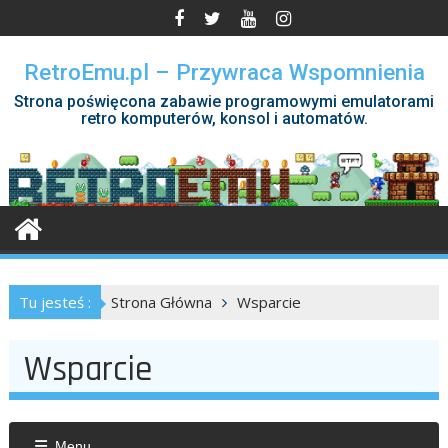
Skip
to
content
RetroEmu.pl – Przywraca Wspomnienia
Strona poświęcona zabawie programowymi emulatorami
retro komputerów, konsol i automatów.
Tu jesteś :
Strona Główna
Wsparcie
Wsparcie
Menu