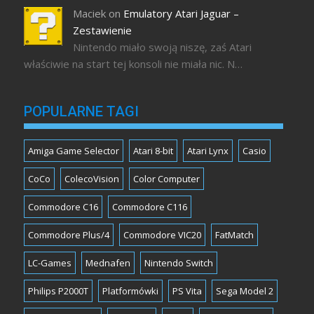
Maciek
on
Emulatory Atari Jaguar –
Zestawienie
Nintendo miało swoją niszę, zaś Atari
właściwie na start tej konsoli nie miała nic. N…
POPULARNE TAGI
Amiga Game Selector
Atari 8-bit
Atari Lynx
Casio
CoCo
ColecoVision
Color Computer
Commodore C16
Commodore C116
Commodore Plus/4
Commodore VIC20
FatMatch
LC-Games
Mednafen
Nintendo Switch
Philips P2000T
Platformówki
PS Vita
Sega Model 2