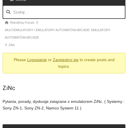
Nawigacja
po
forum
Ścieżka
RetroEmu-Forum
forum
MULTIEMULATORY I EMULATORY AUTOMATÓW ARCADE: EMULATORY
-
AUTOMATÓW ARCADE
jesteś
ZiNc
tutaj:
Please
Logowanie
or
Zarejestruj się
to create posts and
topics.
ZiNc
Pytania, porady, dyskusje związane z emulatorem ZiNc. ( Systemy :
Sony ZN-1, Sony ZN-2, Namco System 11 )