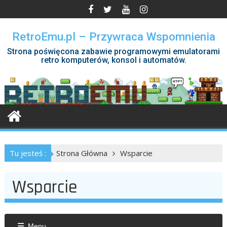
Skip
to
content
RetroEmu.pl – Przywraca Wspomnienia
Strona poświęcona zabawie programowymi emulatorami
retro komputerów, konsol i automatów.
Tu jesteś :
Strona Główna
Wsparcie
Wsparcie
Menu