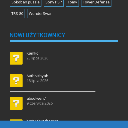
Sokoban puzzle
Sony PSP
Tomy
Tower Defense
TRS-80
WonderSwan
NOWI UŻYTKOWNICY
Kamko
23 lipca 2026
Aathivithyah
18 lipca 2026
absolwent1
9 czerwca 2026
barbrahutcherson
30 kwietnia 2026