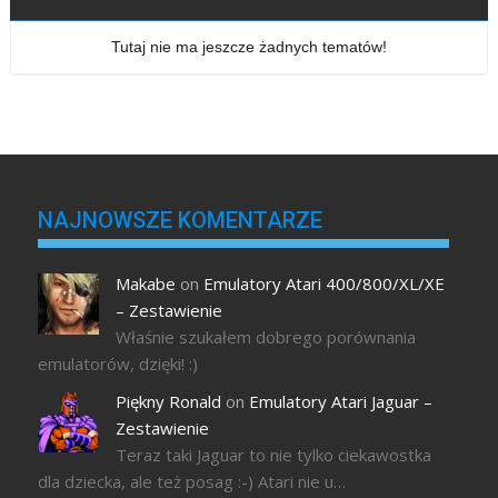
Tutaj nie ma jeszcze żadnych tematów!
NAJNOWSZE KOMENTARZE
Makabe
on
Emulatory Atari 400/800/XL/XE
– Zestawienie
Właśnie szukałem dobrego porównania
emulatorów, dzięki! :)
Piękny Ronald
on
Emulatory Atari Jaguar –
Zestawienie
Teraz taki Jaguar to nie tylko ciekawostka
dla dziecka, ale też posag :-) Atari nie u…