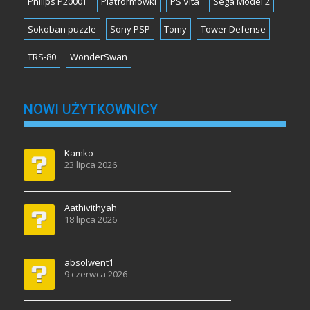
Philips P2000T
Platformówki
PS Vita
Sega Model 2
Sokoban puzzle
Sony PSP
Tomy
Tower Defense
TRS-80
WonderSwan
NOWI UŻYTKOWNICY
Kamko
23 lipca 2026
Aathivithyah
18 lipca 2026
absolwent1
9 czerwca 2026