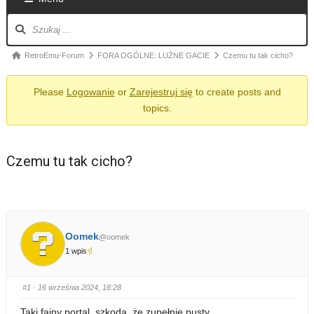
Nawigacja
po
forum
Ścieżka
RetroEmu-Forum
FORA OGÓLNE: LUŹNE GACIE
Czemu tu tak cicho?
forum
Please
Logowanie
or
Zarejestruj się
to create posts and
-
topics.
jesteś
tutaj:
Czemu tu tak cicho?
Oomek
@oomek
1 wpis
#1
· 16 września 2024, 18:28
Taki fajny portal, szkoda, że zupełnie pusty.