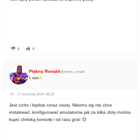
K
K
0
0
l
l
i
i
k
k
n
n
i
i
j
j
Piękny Ronald
@piekny_ronald
d
d
l
l
1 wpis
a
a
k
k
c
c
i
i
u
u
#2
· 17 września 2024, 08:18
k
k
a
a
w
w
Jest cicho i będzie coraz ciszej. Nikomu się nie chce
d
g
ó
ó
instalować, konfigurować emulatorów jak za kilka zloty można
ł
r
.
ę
kupić chińską konsolę i od razu grać 😥
.