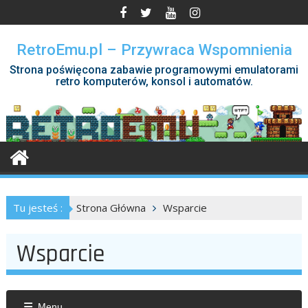
Skip
to
content
RetroEmu.pl – Przywraca Wspomnienia
Strona poświęcona zabawie programowymi emulatorami
retro komputerów, konsol i automatów.
Tu jesteś :
Strona Główna
Wsparcie
Wsparcie
Menu