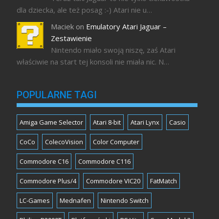
dla dziecka, ale też posag :-) Atari nie u…
Maciek
on
Emulatory Atari Jaguar –
Zestawienie
Nintendo miało swoją niszę, zaś Atari
właściwie na start tej konsoli nie miała nic. N…
POPULARNE TAGI
Amiga Game Selector
Atari 8-bit
Atari Lynx
Casio
CoCo
ColecoVision
Color Computer
Commodore C16
Commodore C116
Commodore Plus/4
Commodore VIC20
FatMatch
LC-Games
Mednafen
Nintendo Switch