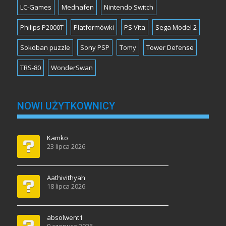
LC-Games
Mednafen
Nintendo Switch
Philips P2000T
Platformówki
PS Vita
Sega Model 2
Sokoban puzzle
Sony PSP
Tomy
Tower Defense
TRS-80
WonderSwan
NOWI UŻYTKOWNICY
Kamko
23 lipca 2026
Aathivithyah
18 lipca 2026
absolwent1
9 czerwca 2026