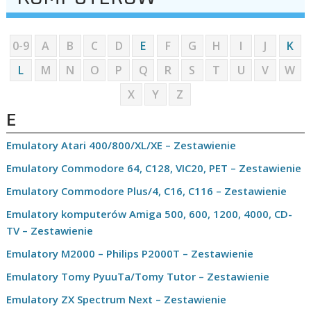
0-9
A
B
C
D
E
F
G
H
I
J
K
L
M
N
O
P
Q
R
S
T
U
V
W
X
Y
Z
E
Emulatory Atari 400/800/XL/XE – Zestawienie
Emulatory Commodore 64, C128, VIC20, PET – Zestawienie
Emulatory Commodore Plus/4, C16, C116 – Zestawienie
Emulatory komputerów Amiga 500, 600, 1200, 4000, CD-
TV – Zestawienie
Emulatory M2000 – Philips P2000T – Zestawienie
Emulatory Tomy PyuuTa/Tomy Tutor – Zestawienie
Emulatory ZX Spectrum Next – Zestawienie