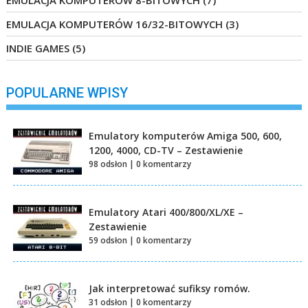
EMULACJA KOMPUTERÓW 8-BITOWYCH
(7)
EMULACJA KOMPUTERÓW 16/32-BITOWYCH
(3)
INDIE GAMES
(5)
POPULARNE WPISY
Emulatory komputerów Amiga 500, 600,
1200, 4000, CD-TV – Zestawienie
98 odsłon
|
0 komentarzy
Emulatory Atari 400/800/XL/XE –
Zestawienie
59 odsłon
|
0 komentarzy
Jak interpretować sufiksy romów.
31 odsłon
|
0 komentarzy