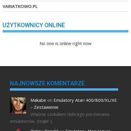
VARIATKOWO.PL
UŻYTKOWNICY ONLINE
No one is online right now
NAJNOWSZE KOMENTARZE
Makabe
on
Emulatory Atari 400/800/XL/XE
– Zestawienie
Właśnie szukałem dobrego porównania
emulatorów, dzięki! :)
Piękny Ronald
on
Emulatory Atari Jaguar –