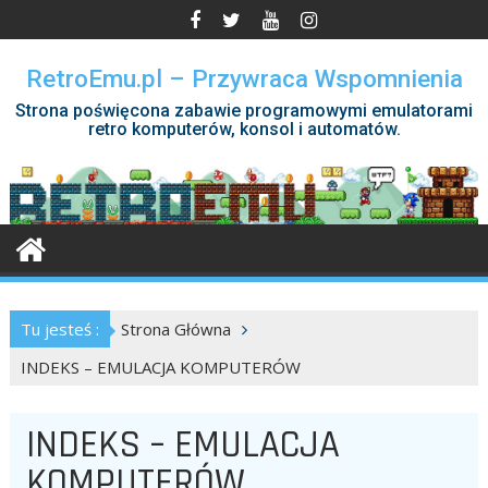
Skip
to
content
RetroEmu.pl – Przywraca Wspomnienia
Strona poświęcona zabawie programowymi emulatorami
retro komputerów, konsol i automatów.
Tu jesteś :
Strona Główna
INDEKS – EMULACJA KOMPUTERÓW
INDEKS – EMULACJA
KOMPUTERÓW