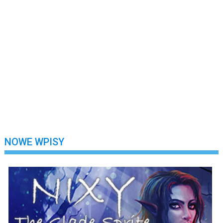
Hasło
*
Nie wylogowuj mnie
Zarejestruj się
Nie pamiętasz swojego hasła?
NOWE WPISY