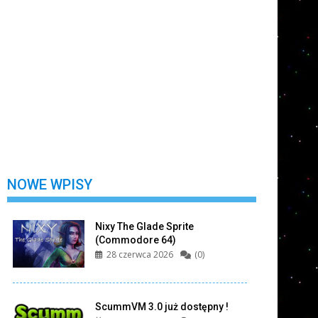
Nie wylogowuj mnie
Zarejestruj się
Nie pamiętasz swojego hasła?
NOWE WPISY
Nixy The Glade Sprite
(Commodore 64)
28 czerwca 2026
(0)
ScummVM 3.0 już dostępny !