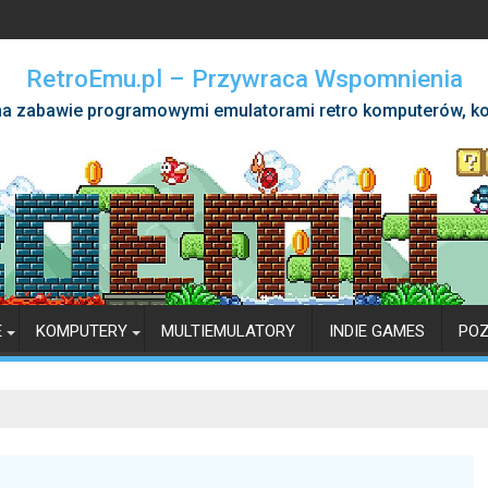
RetroEmu.pl – Przywraca Wspomnienia
a zabawie programowymi emulatorami retro komputerów, ko
E
KOMPUTERY
MULTIEMULATORY
INDIE GAMES
PO