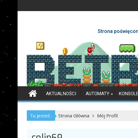
Skip
to
content
Strona poświęcon
AKTUALNOŚCI
AUTOMATY
KONSOL
Tu jesteś :
Strona Główna
Mój Profil
colin69