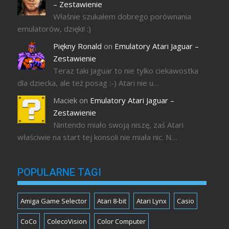
– Zestawienie
Właśnie szukałem dobrego porównania
emulatorów, dzięki! :)
Piękny Ronald
on
Emulatory Atari Jaguar –
Zestawienie
Teraz taki Jaguar to nie tylko ciekawostka
dla dziecka, ale też posag :-) Atari nie u…
Maciek
on
Emulatory Atari Jaguar –
Zestawienie
Nintendo miało swoją niszę, zaś Atari
właściwie na start tej konsoli nie miała nic. N…
POPULARNE TAGI
Amiga Game Selector
Atari 8-bit
Atari Lynx
Casio
CoCo
ColecoVision
Color Computer