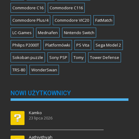
Commodore C16
Commodore C116
Commodore Plus/4
Commodore VIC20
FatMatch
LC-Games
Mednafen
Nintendo Switch
Philips P2000T
Platformówki
PS Vita
Sega Model 2
Sokoban puzzle
Sony PSP
Tomy
Tower Defense
TRS-80
WonderSwan
NOWI UŻYTKOWNICY
Kamko
23 lipca 2026
Aathivithyah