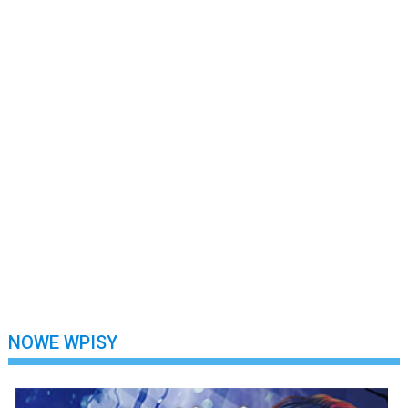
Nazwa Użytkownika lub E-mail
Hasło
Nie wylogowuj mnie
Zarejestruj się
Nie pamiętasz swojego hasła?
NOWE WPISY