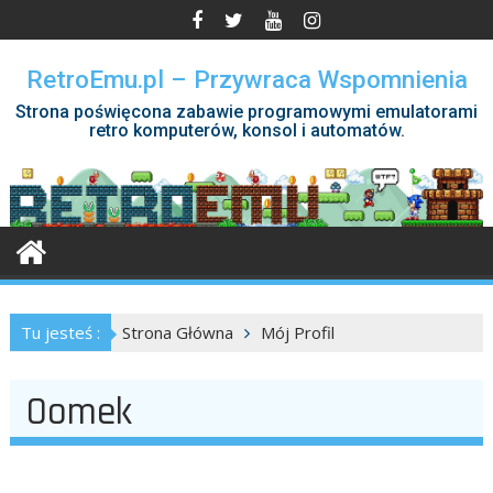
Skip
to
content
RetroEmu.pl – Przywraca Wspomnienia
Strona poświęcona zabawie programowymi emulatorami
retro komputerów, konsol i automatów.
Tu jesteś :
Strona Główna
Mój Profil
Oomek