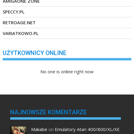
AMIGAONE ZONE
SPECCY.PL
RETROAGE.NET
VARIATKOWO.PL
UŻYTKOWNICY ONLINE
No one is online right now
NAJNOWSZE KOMENTARZE
Makabe
on
Emulatory Atari 400/800/XL/XE