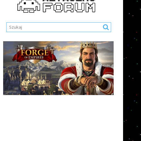
Nazwa Użytkownika lub E-mail
*
Hasło
*