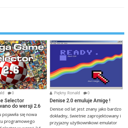
ald
0
Piękny Ronald
0
e Selector
Denise 2.0 emuluje Amigę !
wano do wersji 2.6
Denise od lat jest znany jako bardzo
u pojawiła się nowa
dokładny, świetnie zaprojektowany i
etu programowego
przyjazny użytkownikowi emulator
elector w wersji 2.6.