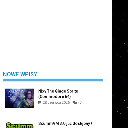
Nie wylogowuj mnie
Zarejestruj się
Nie pamiętasz swojego hasła?
NOWE WPISY
Nixy The Glade Sprite
(Commodore 64)
28 czerwca 2026
(0)
ScummVM 3.0 już dostępny !