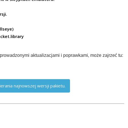
sji.
llseye)
ket.library
wprowadzonymi aktualizacjami i poprawkami, może zajrzeć tu:
erania najnowszej wersji pakietu.