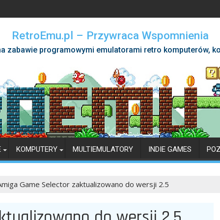
RetroEmu.pl – Przywraca Wspomnienia
a zabawie programowymi emulatorami retro komputerów, ko
E
KOMPUTERY
MULTIEMULATORY
INDIE GAMES
PO
Amiga Game Selector zaktualizowano do wersji 2.5
tualizowano do wersji 2.5