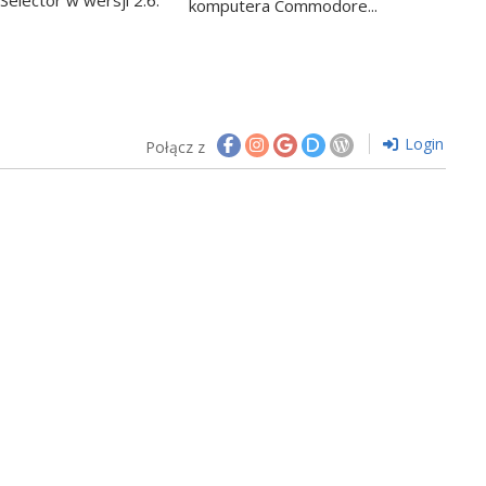
komputera Commodore...
Login
Połącz z