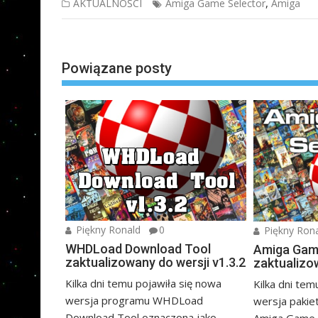
,
AKTUALNOŚCI
Amiga Game Selector
Amiga
Nawigacja
wpisu
Powiązane posty
Piękny Ronald
0
Piękny Ron
WHDLoad Download Tool
Amiga Gam
zaktualizowany do wersji v1.3.2
zaktualizo
Kilka dni temu pojawiła się nowa
Kilka dni tem
wersja programu WHDLoad
wersja paki
Download Tool oznaczona jako
Amiga Game S