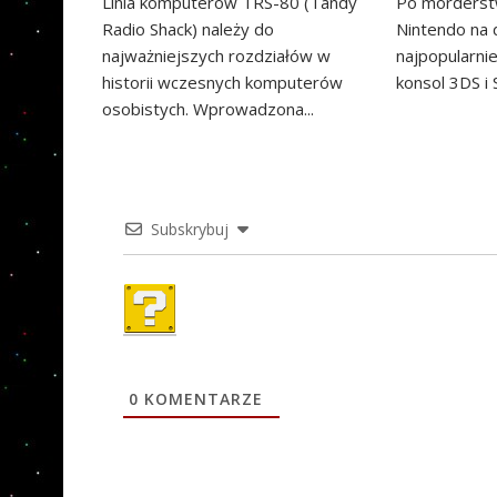
Linia komputerów TRS-80 (Tandy
Po morderst
Radio Shack) należy do
Nintendo na
najważniejszych rozdziałów w
najpopularni
historii wczesnych komputerów
konsol 3DS i S
osobistych. Wprowadzona...
Subskrybuj
0
KOMENTARZE