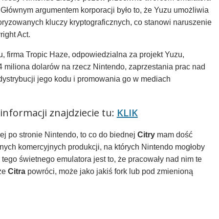
. Głównym argumentem korporacji było to, że Yuzu umożliwia
toryzowanych kluczy kryptograficznych, co stanowi naruszenie
ight Act.
 firma Tropic Haze, odpowiedzialna za projekt Yuzu,
4 miliona dolarów na rzecz Nintendo, zaprzestania prac nad
 dystrybucji jego kodu i promowania go w mediach
informacji znajdziecie tu:
KLIK
zej po stronie Nintendo, to co do biednej
Citry
mam dość
ych komercyjnych produkcji, na których Nintendo mogłoby
tego świetnego emulatora jest to, że pracowały nad nim te
 że
Citra
powróci, może jako jakiś fork lub pod zmienioną