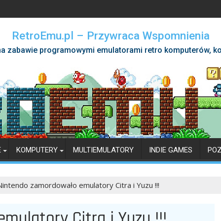
RetroEmu.pl – Przywraca Wspomnienia
a zabawie programowymi emulatorami retro komputerów, ko
E
KOMPUTERY
MULTIEMULATORY
INDIE GAMES
PO
Nintendo zamordowało emulatory Citra i Yuzu !!!
ulatory Citra i Yuzu !!!