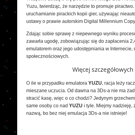
Yuzu, twierdząc, że narzędzie to promuje piractwo
uruchamianie pirackich kopii gier, używając nieau
ustawy o prawie autorskim Digital Millennium Copyr
Zdając sobie sprawę z niepewnego wyniku procesu,
zawarła ugodę, zobowiązując się do zapłacenia 2,
emulatorem oraz jego udostępniania w Internecie,
społecznościowych.
Więcej szczegółowych 
O ile w przypadku emulatora
YUZU
, racja leży rac
mieszane uczucia. Od dawna na 3Ds-a nie ma żadn
stracić kasę, więc o co chodzi? Jedynym grzechem 
same osoby co nad
YUZU
i tyle. Miejmy nadzieję,
nazwą, bo bez niej emulacja 3Ds-a nie istnieje!