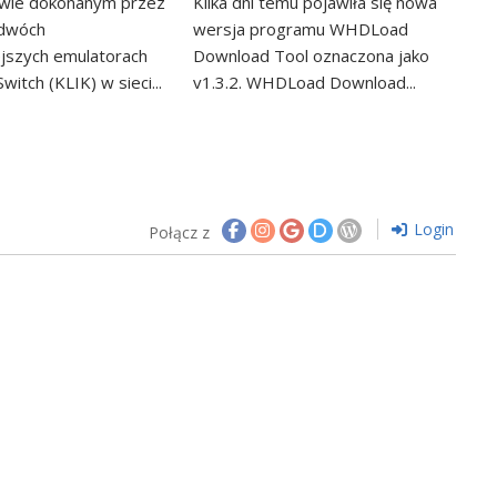
wie dokonanym przez
Kilka dni temu pojawiła się nowa
 dwóch
wersja programu WHDLoad
ejszych emulatorach
Download Tool oznaczona jako
witch (KLIK) w sieci...
v1.3.2. WHDLoad Download...
Login
Połącz z