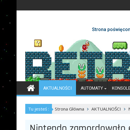
Skip
to
content
Strona poświęcon
AKTUALNOŚCI
AUTOMATY
KONSOL
Tu jesteś :
Strona Główna
AKTUALNOŚCI
Nintendo zamordowało em