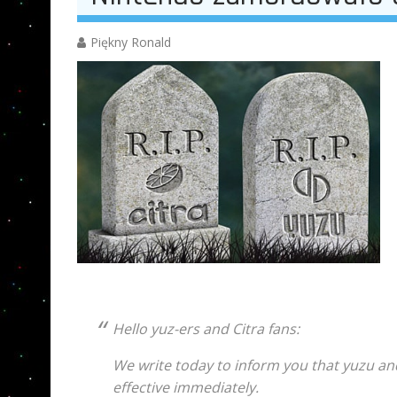
Piękny Ronald
Hello yuz-ers and Citra fans:
We write today to inform you that yuzu and
effective immediately.