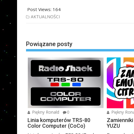
Post Views:
164
AKTUALNOŚCI
Nawigacja
wpisu
Powiązane posty
Piękny Ronald
0
Piękny Ron
Linia komputerów TRS-80
Zamienniki
Color Computer (CoCo)
YUZU