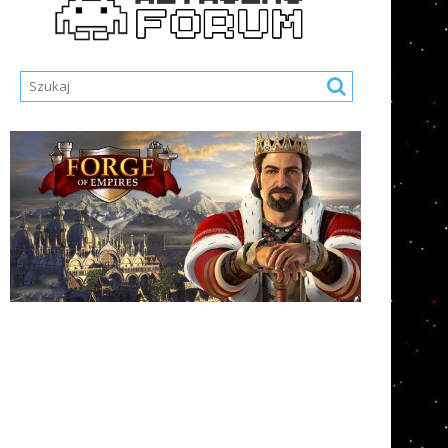
Nazwa Użytkownika lub E-mail
*
Hasło
*