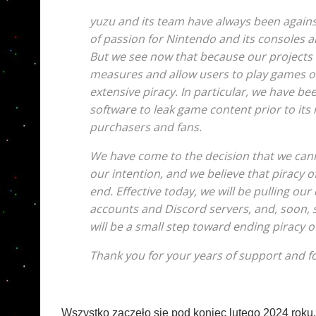
yuzu and its team have always been against
of passion for Nintendo and its consoles 
But we see now that because our projects 
measures and allow users to play games ou
extensive piracy. In particular, we have 
software to leak game content prior to its 
purchasers and fans.
We have come to the decision that we canno
our intention, and we believe that piracy
end. Effective today, we will be pulling ou
accounts and Discord servers, and, soon,
will be a small step toward ending piracy of
Thank you for your years of support and f
Wszystko zaczęło się pod koniec lutego 2024 roku