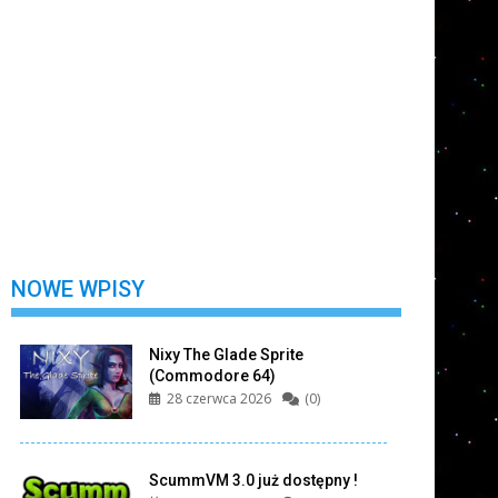
Nie wylogowuj mnie
Zarejestruj się
Nie pamiętasz swojego hasła?
NOWE WPISY
Nixy The Glade Sprite
(Commodore 64)
28 czerwca 2026
(0)
ScummVM 3.0 już dostępny !